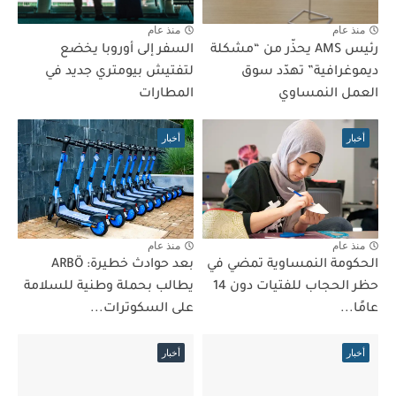
منذ عام
منذ عام
رئيس AMS يحذّر من “مشكلة
السفر إلى أوروبا يخضع
ديموغرافية” تهدّد سوق
لتفتيش بيومتري جديد في
العمل النمساوي
المطارات
أخبار
أخبار
منذ عام
منذ عام
الحكومة النمساوية تمضي في
بعد حوادث خطيرة: ARBÖ
حظر الحجاب للفتيات دون 14
يطالب بحملة وطنية للسلامة
عامًا...
على السكوترات...
أخبار
أخبار