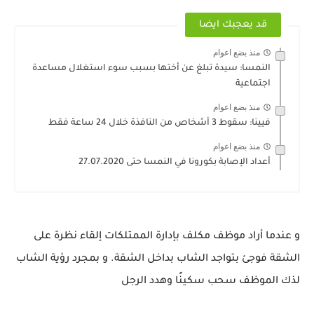
قد يعجبك ايضا
منذ بضع اعوام
النمسا: سيدة تبلغ عن أختها بسبب سوء استغلال مساعدة
اجتماعية
منذ بضع اعوام
فيينا: سقوط 3 أشخاص من النافذة خلال 24 ساعة فقط
منذ بضع اعوام
أعداد الإصابة بكورونا في النمسا حتى 27.07.2020
و عندما أراد موظف مكلف بإدارة الممتلكات إلقاء نظرة على
الشقة فوجئ بتواجد الشاب بداخل الشقة. و بمجرد رؤية الشاب
لذك الموظف سحب سكينًا وهدد الرجل