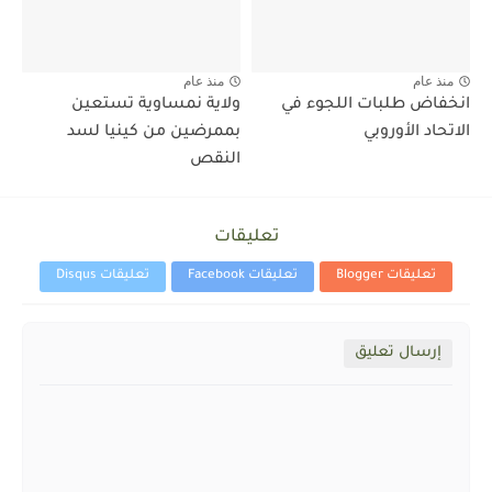
منذ عام
منذ عام
انخفاض طلبات اللجوء في
ولاية نمساوية تستعين
الاتحاد الأوروبي
بممرضين من كينيا لسد
النقص
تعليقات
تعليقات Blogger
تعليقات Facebook
تعليقات Disqus
إرسال تعليق