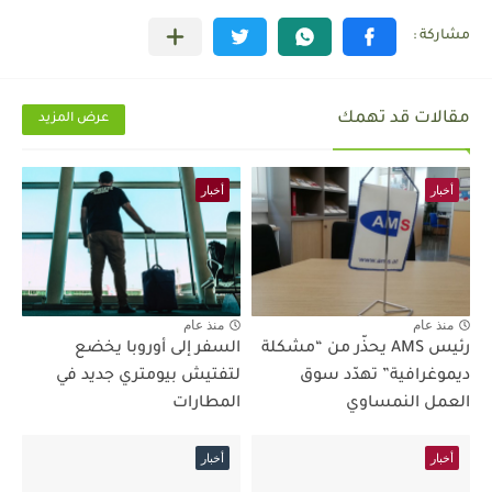
مقالات قد تهمك
عرض المزيد
أخبار
أخبار
منذ عام
منذ عام
رئيس AMS يحذّر من “مشكلة
السفر إلى أوروبا يخضع
ديموغرافية” تهدّد سوق
لتفتيش بيومتري جديد في
العمل النمساوي
المطارات
أخبار
أخبار