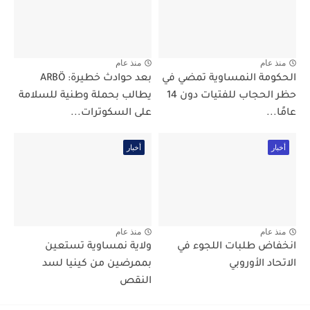
منذ عام
منذ عام
الحكومة النمساوية تمضي في
بعد حوادث خطيرة: ARBÖ
حظر الحجاب للفتيات دون 14
يطالب بحملة وطنية للسلامة
عامًا...
على السكوترات...
أخبار
أخبار
منذ عام
منذ عام
انخفاض طلبات اللجوء في
ولاية نمساوية تستعين
الاتحاد الأوروبي
بممرضين من كينيا لسد
النقص