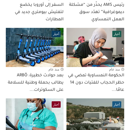
رئيس AMS يحذّر من “مشكلة
السفر إلى أوروبا يخضع
ديموغرافية” تهدّد سوق
لتفتيش بيومتري جديد في
العمل النمساوي
المطارات
أخبار
أخبار
منذ عام
منذ عام
الحكومة النمساوية تمضي في
بعد حوادث خطيرة: ARBÖ
حظر الحجاب للفتيات دون 14
يطالب بحملة وطنية للسلامة
عامًا...
على السكوترات...
أخبار
أخبار