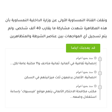
ونقلت القناة النمساوية الأولى عن وزارة الداخلية النمساوية بأن
هذه المظاهرة شهدت مشاركة ما يقارب 40 ألف شخص، ولم
يتم تسجيل أي المواجهات بين عناصر الشرطة والمتظاهرين
قد يعجبك ايضا
منذ بضع اعوام
إحصائية ثقافية في ألمانيا: ثمانية متاحف و11 مكتبة عامة لكل...
منذ بضع اعوام
احصائية: الألمان يدفعون ثلث ميزانيتهم في السكن
منذ بضع اعوام
مكتب مكافحة الاحتكار الألماني يتهم موقع "فيسبوك" بإساءة
استغلال وضعه...