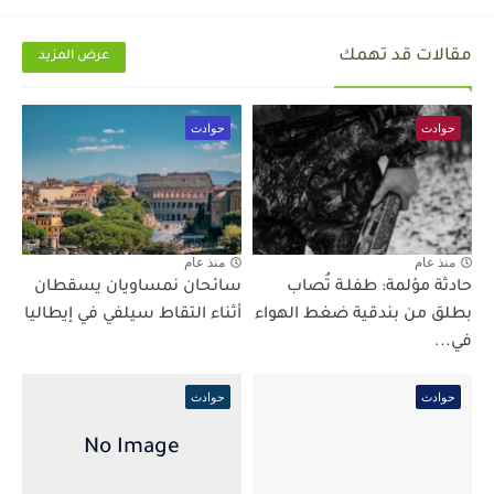
مقالات قد تهمك
عرض المزيد
حوادث
حوادث
منذ عام
منذ عام
حادثة مؤلمة: طفلـة تُصاب
سائحان نمساويان يسقطان
بطلق من بندقية ضغط الهواء
أثناء التقاط سيلفي في إيطاليا
في...
حوادث
حوادث