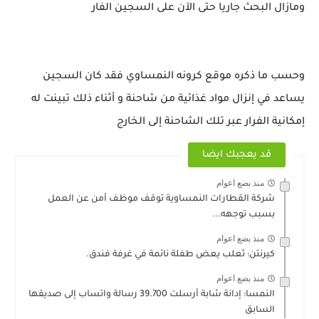
ومازال البحث جاريا حتى الآن على السجين الفار
وحسب ما ذكره موقع كرونه النمساوي فقد كان السجين
يساعد في إنزال مواد غذائية من شاحنة و أثناء ذلك تبينت له
إمكانية الفرار عبر تلك الشاحنة إلى الخارج
قد يعجبك ايضا
منذ بضع اعوام
شركة القطارات النمساوية توقف موظف أمن عن العمل
بسبب توجهه...
منذ بضع اعوام
كيرنتن: ثعلب يعض طفلة نائمة في غرفة فندق.
منذ بضع اعوام
النمسا: إدانة شابة أرسلت 39.700 رسالة واتساب إلى صديقها
السابق