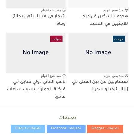
منذ بضع اعوام
منذ بضع اعوام
هجوم بالسكين في مركز
شجار في فيينا ينتهي بحالتي
للاجئيين في النمسا
وفاة
حوادث
حوادث
منذ بضع اعوام
منذ بضع اعوام
نمساويين من بين القتلى في
لاعب الماني دولي سابق في
زلزال تركيا و سوريا
قبضة الجمارك بسبب ساعات
فاخرة
تعليقات
تعليقات Blogger
تعليقات Facebook
تعليقات Disqus