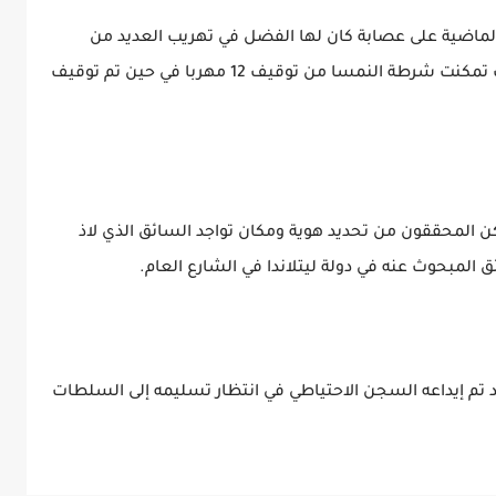
الماضية على عصابة كان لها الفضل في تهريب العديد من
السوريين والأفغان إلى النمسا. وفي خضم ذلك تمكنت شرطة النمسا من توقيف 12 مهربا في حين تم توقيف
لمحققون من تحديد هوية ومكان تواجد السائق الذي لاذ
بشاب يبلغ من العمر 19 سنة، وقد تم إيداعه السجن الاحتياطي في انتظار تسليمه إلى السلطات