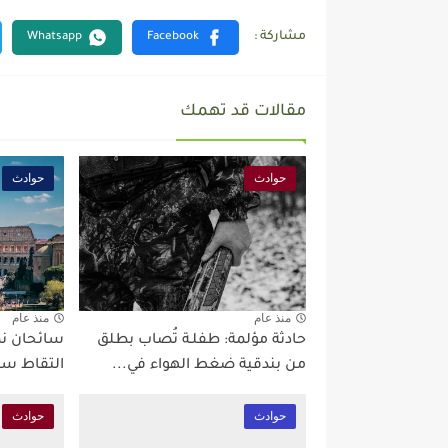
مقالات قد تهمك
حوادث
حوادث
منذ عام
منذ عام
حادثة مؤلمة: طفلـة تُصاب بطلق
سائحان نم
من بندقية ضغط الهواء في...
التقاط سي
حوادث
حوادث