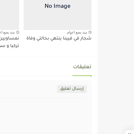
منذ بضع اعوام
منذ بضع اع
شجار في فيينا ينتهي بحالتي وفاة
نمساويين 
تركيا و سو
تعليقات
إرسال تعليق