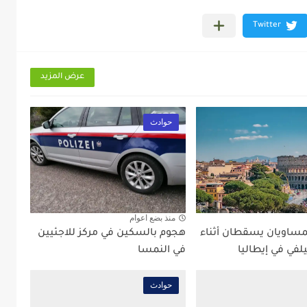
عرض المزيد
حوادث
منذ بضع اعوام
ساويان يسقطان أثناء
هجوم بالسكين في مركز للاجئيين
لفي في إيطاليا
في النمسا
حوادث