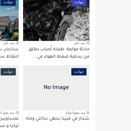
حوادث
حوادث
منذ عام
منذ عام
حادثة مؤلمة: طفلـة تُصاب بطلق
سائحان نم
من بندقية ضغط الهواء في...
التقاط سي
حوادث
حوادث
منذ بضع اعوام
منذ بضع اع
شجار في فيينا ينتهي بحالتي وفاة
نمساويين 
تركيا و سو