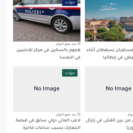
حوادث
منذ بضع اعوام
ساويان يسقطان أثناء
هجوم بالسكين في مركز للاجئيين
لفي في إيطاليا
في النمسا
حوادث
وام
منذ بضع اعوام
من بين القتلى في زلزال
لاعب الماني دولي سابق في قبضة
ريا
الجمارك بسبب ساعات فاخرة