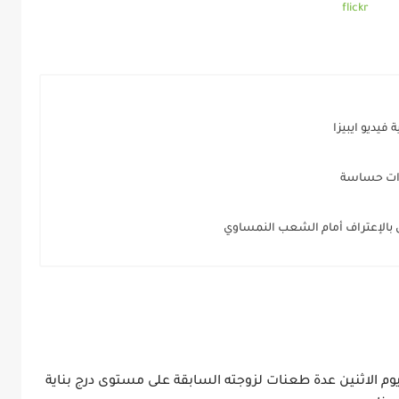
flickr
يديو ايبيزا
رات حساسة
س بالإعتراف أمام الشعب النمساوي
وجه لاجئ أفغاني يبلغ من العمر 52 سنة مساء يوم الاثنين عدة طعنات لزوجته السابقة على مستوى درج بناية 