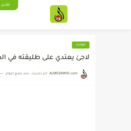
تقارير
حوادث
لاجئ يعتدي على طليقته في ال
ALMOZAWID.com
اخر تحديث :
منذ بضع اعوام