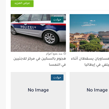
عرض المزيد
حوادث
منذ بضع اعوام
ساويان يسقطان أثناء
هجوم بالسكين في مركز للاجئيين
لفي في إيطاليا
في النمسا
حوادث