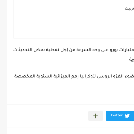
ترنيت
لاوة على ذلك سيكون هناك تمويل بقيمة 10 مليارات يورو على وجه السرعة من إجل تغطية بعض التحديثات
ية
ى ضوء الغزو الروسي لأوكرانيا رفع الميزانية السنوية المخصصة