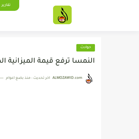
تقارير
حوادث
النمسا ترفع قيمة الميزانية
ALMOZAWID.com
اخر تحديث :
منذ بضع اعوام