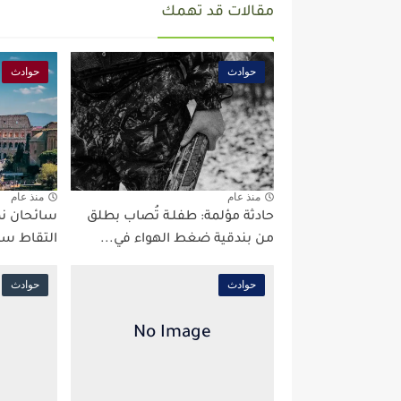
مقالات قد تهمك
حوادث
حوادث
منذ عام
منذ عام
حادثة مؤلمة: طفلـة تُصاب بطلق
سائحان نم
من بندقية ضغط الهواء في...
التقاط سي
حوادث
حوادث