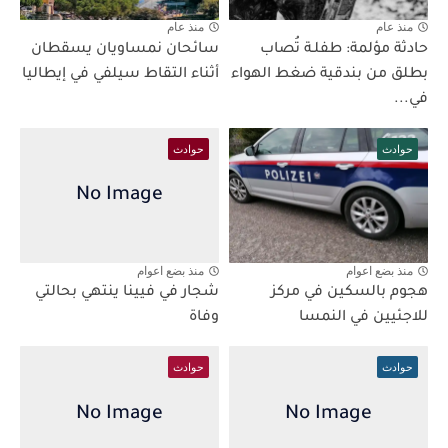
منذ عام
منذ عام
حادثة مؤلمة: طفلـة تُصاب
سائحان نمساويان يسقطان
بطلق من بندقية ضغط الهواء
أثناء التقاط سيلفي في إيطاليا
في...
حوادث
حوادث
منذ بضع اعوام
منذ بضع اعوام
هجوم بالسكين في مركز
شجار في فيينا ينتهي بحالتي
للاجئيين في النمسا
وفاة
حوادث
حوادث