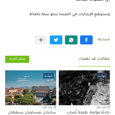
إلى السنوات القادمة.
وسترتفع الإيجارات في النمسا بنحو ستة بالمائة.
مقالات قد تهمك
عرض المزيد
حوادث
حوادث
منذ عام
منذ عام
حادثة مؤلمة: طفلـة تُصاب
سائحان نمساويان يسقطان