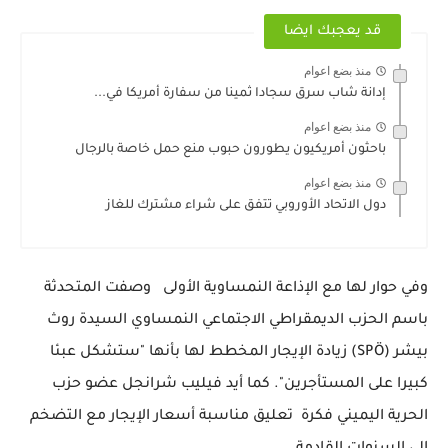
قد يعجبك ايضا
منذ بضع اعوام
إدانة شاب سرق سجادا ثمينا من سفارة أمريكا في...
منذ بضع اعوام
باحثون أمريكيون يطورون حبوب منع حمل خاصة بالرجال
منذ بضع اعوام
دول الاتحاد الأوروبي تتفق على شراء مشترك للغاز
وفي حوار لها مع الإذاعة النمساوية الأولى وصفت المتحدثة
باسم الحزب الديمقراطي الاجتماعي النمساوي السيدة روث
بيشر (SPÖ) زيادة الإيجار المخطط لها بأنها "ستشكل عبئا
كبيرا على المستأجرين". كما أيد فيليب شرانجل عضو حزب
الحرية اليميني فكرة تعليق مناسبة أسعار الإيجار مع التضخم