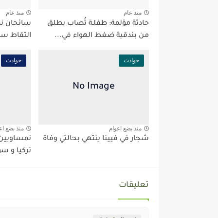
منذ عام
منذ عام
حادثة مؤلمة: طفلـة تُصاب بطلق
سائحان نم
من بندقية ضغط الهواء في...
التقاط سي
حوادث
حوادث
منذ بضع اعوام
منذ بضع اع
شجار في فيينا ينتهي بحالتي وفاة
نمساويين 
تركيا و سو
تعليقات