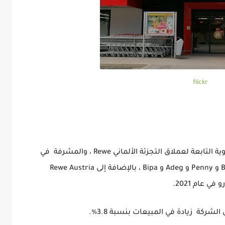
flickr
ارتفع إجمالي المبيعات الخاص بالشركة النمساوية التابعة لعملاق التجزئة الألماني Rewe ، والمشرفة في
النمسا على السلاسل التجارية Billa و Billa Plus و Penny و Adeg و Bipa ، بالإضافة إلى Rewe Austria