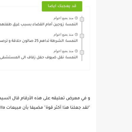
قد يعجبك ايضا
منذ بضع اعوام
النمسا: زوجين أمام القضاء بسبب غرق طفلهم
منذ بضع اعوام
النمسا: الشرطة تداهم 25 صالون حلاقة و ترصد مخالفات بالجملة
منذ بضع اعوام
النمسا: نقل ضيوف حفل زفاف الى المستشفى
"لقد جعلنا هذا أكثر قوة" مضيفا بأن مبيعات Billa و Billa Plus زادت بنسبة 1.6٪.