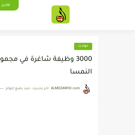
تقارير
حوادث
3000 وظيفة شاغرة في مجم
النمسا
ALMOZAWID.com
اخر تحديث :
منذ بضع اعوام