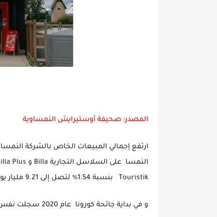
المصدر: صحيفة أوستيرايش النمساوية
Touristik بنسبة 1.54٪ لتصل إلى 9.21 مليار يورو في عام 2021.
و في بداية جائحة كورونا عام 2020 سجلت نفس الشركة زيادة في المبيعات بنسبة 3.8٪.