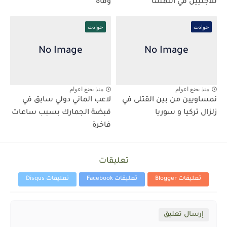
للاجئيين في النمسا
وفاة
حوادث
حوادث
منذ بضع اعوام
منذ بضع اعوام
نمساويين من بين القتلى في
لاعب الماني دولي سابق في
زلزال تركيا و سوريا
قبضة الجمارك بسبب ساعات
فاخرة
تعليقات
تعليقات Blogger
تعليقات Facebook
تعليقات Disqus
إرسال تعليق