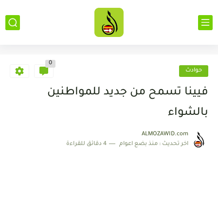
0
حوادث
فيينا تسمح من جديد للمواطنين
بالشواء
ALMOZAWID.com
اخر تحديث :
منذ بضع اعوام
4 دقائق للقراءة