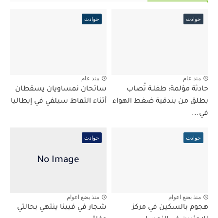
حوادث
حوادث
منذ عام
منذ عام
حادثة مؤلمة: طفلـة تُصاب
سائحان نمساويان يسقطان
بطلق من بندقية ضغط الهواء
أثناء التقاط سيلفي في إيطاليا
في...
حوادث
حوادث
منذ بضع اعوام
منذ بضع اعوام
هجوم بالسكين في مركز
شجار في فيينا ينتهي بحالتي