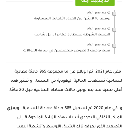
قد يعجبك ايضا
منذ بضع اعوام
توقيف 10 لاجئين بين الحدود الألمانية النمساوية
منذ بضع اعوام
النمسا: الشرطة تضبط 38 مهاجرا داخل شاحنة
منذ بضع اعوام
فيينا: ‏توقيف ‏3 ‏لصوص ‏متخصصين ‏في ‏سرقة ‏الجوالات ‏
ففي عام 2021 تم الإبلاغ عن ما مجموعه 965 حادثة معادية
للسامية تستهدف الجالية اليهودية في النمسا. و تعتبر هذه
أعلى نسبة منذ بدء توثيق حالات معاداة السامية قبل 20 عامًا.
و في عام 2020 تم تسجيل 585 حادثة معاداة للسامية. ويعزي
المركز الثقافي اليهودي أسباب هذه الزيادة الملحوظة إلى
التصعيد الذي يعرفه نزاع الشرق الأوسط وأنشطة اليمين