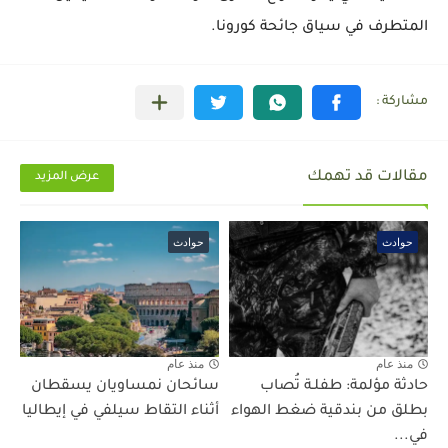
المتطرف في سياق جائحة كورونا.
مقالات قد تهمك
عرض المزيد
حوادث
حوادث
منذ عام
منذ عام
حادثة مؤلمة: طفلـة تُصاب
سائحان نمساويان يسقطان
بطلق من بندقية ضغط الهواء
أثناء التقاط سيلفي في إيطاليا
في...