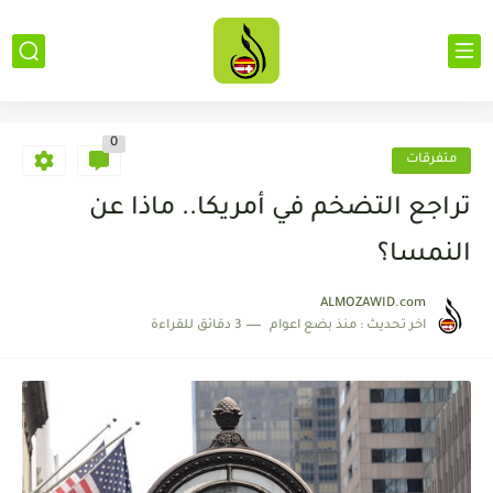
0
متفرقات
تراجع التضخم في أمريكا.. ماذا عن
النمسا؟
ALMOZAWID.com
اخر تحديث :
منذ بضع اعوام
3 دقائق للقراءة