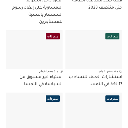
فيينا تمدد مساعدة الطاقة
اتفاق داخل الحكومة
حتى منتصف 2023
النمساوية على إلغاء رسوم
السمسار بالنسبة
للمستأجرين
متفرقات
متفرقات
منذ بضع اعوام
منذ بضع اعوام
استشارات العنف للنساء ب
استياء غير مسبوق من
17 لغة في النمسا
السياسة في النمسا
متفرقات
متفرقات