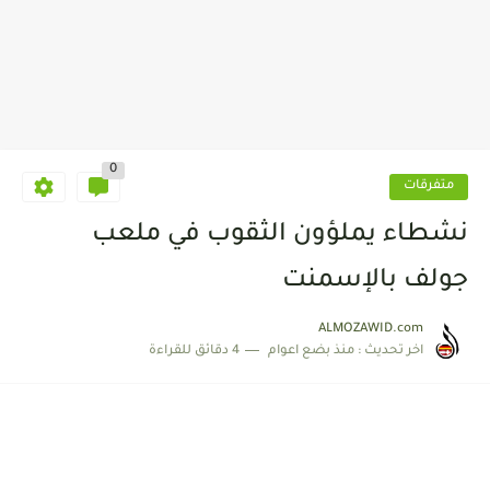
0
متفرقات
نشطاء يملؤون الثقوب في ملعب
جولف بالإسمنت
ALMOZAWID.com
اخر تحديث :
منذ بضع اعوام
4 دقائق للقراءة