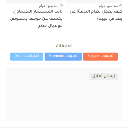
منذ بضع اعوام
منذ بضع اعوام
كيف يعمل نظام التدفئة عن
نائب المستشار النمساوي
بعد في فيينا؟
يكشف عن موقفه بخصوص
مونديال قطر
تعليقات
تعليقات Blogger
تعليقات Facebook
تعليقات Disqus
إرسال تعليق