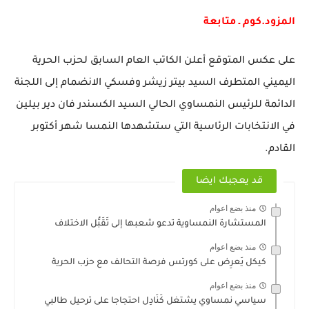
المزود.كوم ـ متابعة
على عكس المتوقع أعلن الكاتب العام السابق لحزب الحرية
اليميني المتطرف السيد بيتر زيشر وفسكي الانضمام إلى اللجنة
الدائمة للرئيس النمساوي الحالي السيد الكسندر فان دير بيلين
في الانتخابات الرئاسية التي ستشهدها النمسا شهر أكتوبر
القادم.
قد يعجبك ايضا
منذ بضع اعوام
المستشارة النمساوية تدعو شعبها إلى تَقَبُّل الاختلاف
منذ بضع اعوام
كيكل يَعرِض على كورتس فرصة التحالف مع حزب الحرية
منذ بضع اعوام
سياسي نمساوي يشتغل كَنَادِل احتجاجا على ترحيل طالبي