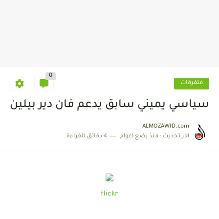
0
متفرقات
سياسي يميني سابق يدعم فان دير بيلين
ALMOZAWID.com
اخر تحديث :
منذ بضع اعوام
4 دقائق للقراءة
flickr