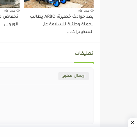
منذ عام
منذ عام
بعد حوادث خطيرة: ARBÖ يطالب
انخفاض طل
بحملة وطنية للسلامة على
الأوروبي
السكوترات...
تعليقات
إرسال تعليق