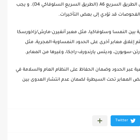
A4 (الطريق السريع المجرى M1) وكيتي سي على الطريق السريع A6 (الطريق السريع السلوفاكي D4). و يجب
الفحوصات قد تؤدي إلى بعض التأخيرات.
رية بين النمسا وسلوفاكيا، مثل معبر أنغيرن-مارش/زاخورسكا
غلاق معابر أخرى على الحدود النمساوية-المجرية، مثل
غارتن-سوبورن، وديتس يارندورف-راجكا، وغيرها من المعابر.
اعية عبر الحدود وضمان الحفاظ على النظام العام والسلامة في
عض المعابر تحت السيطرة لضمان عدم انتشار العدوى بين