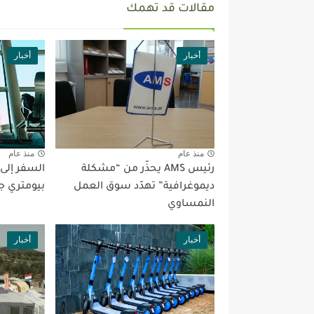
مقالات قد تهمك
أخبار
أخبار
منذ عام
منذ عام
رئيس AMS يحذّر من “مشكلة
السفر إلى
ديموغرافية” تهدّد سوق العمل
بيومتري ج
النمساوي
أخبار
أخبار