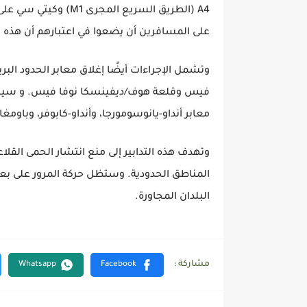
على المسافرين أن يضعوا في اعتبارهم أن هذه 
وتشمل الإجراءات أيضًا إغلاق معابر الحدود الب
فيس وقلعة هوف/ديفينسكا نوفا فيس. و سيتم إ
معابر أنداو-يانوسومورجا، وأنداو-كابوفر، وباوم
وتهدف هذه التدابير إلى منع انتشار الحمى القل
المناطق الحدودية. وستظل حركة المرور على ب
البلدان المجاورة.