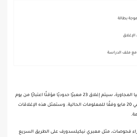
موجة بطالة
الإغلاق
 مع ملف الدراسة
بسبب تفشي مرض الحمى القلاعية في سلوفاكيا المجاورة، سيتم إغلاق 23 معبرًا حدوديًا مؤقتًا اعتبارًا من يوم
السبت. ومن المتوقع أن تنتهي هذه الإجراءات في 20 مايو وفقًا للمعلومات الحالية. وستمثل هذه الإغلاقات
مة.
اء فحوصات، مثل معبري نيكيلسدورف على الطريق السريع