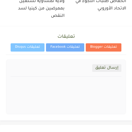
انخفاض طلبات اللجوء في
ولاية نمساوية تستعين
الاتحاد الأوروبي
بممرضين من كينيا لسد
النقص
تعليقات
تعليقات Blogger
تعليقات Facebook
تعليقات Disqus
إرسال تعليق