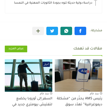
دراسة دولية حديثة تنوه بجودة الثانويات المهنية في النمسا
مقالات قد تهمك
عرض المزيد
أخبار
أخبار
منذ عام
منذ عام
رئيس AMS يحذّر من “مشكلة
السفر إلى أوروبا يخضع
ديموغرافية” تهدّد سوق
لتفتيش بيومتري جديد في