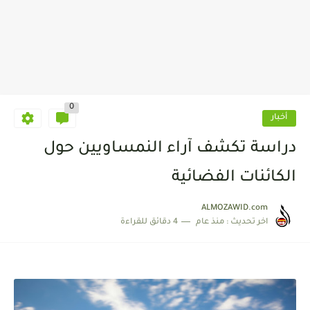
0
أخبار
دراسة تكشف آراء النمساويين حول
الكائنات الفضائية
ALMOZAWID.com
اخر تحديث :
منذ عام
4 دقائق للقراءة