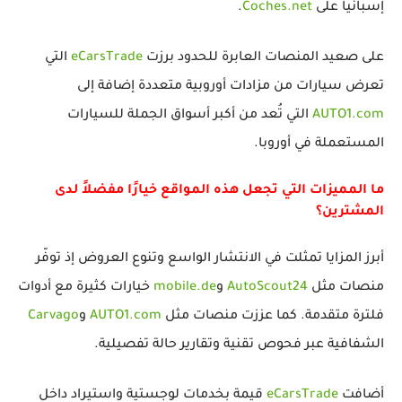
إسبانيا على
Coches.net
.
على صعيد المنصات العابرة للحدود برزت
eCarsTrade
التي
تعرض سيارات من مزادات أوروبية متعددة إضافة إلى
AUTO1.com
التي تُعد من أكبر أسواق الجملة للسيارات
المستعملة في أوروبا.
ما المميزات التي تجعل هذه المواقع خيارًا مفضلاً لدى
المشترين؟
أبرز المزايا تمثلت في الانتشار الواسع وتنوع العروض إذ توفّر
منصات مثل
AutoScout24
و
mobile.de
خيارات كثيرة مع أدوات
فلترة متقدمة. كما عززت منصات مثل
AUTO1.com
و
Carvago
الشفافية عبر فحوص تقنية وتقارير حالة تفصيلية.
أضافت
eCarsTrade
قيمة بخدمات لوجستية واستيراد داخل