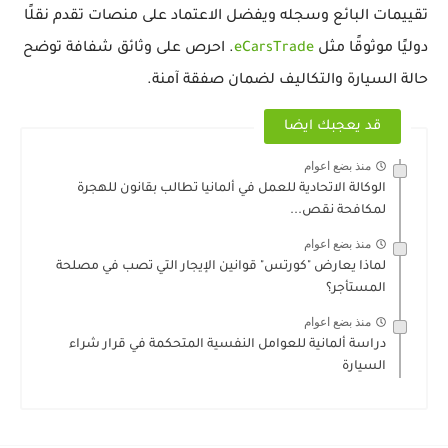
تقييمات البائع وسجله ويفضل الاعتماد على منصات تقدم نقلًا
دوليًا موثوقًا مثل
eCarsTrade
. احرص على وثائق شفافة توضح
حالة السيارة والتكاليف لضمان صفقة آمنة.
قد يعجبك ايضا
منذ بضع اعوام
الوكالة الاتحادية للعمل في ألمانيا تطالب بقانون للهجرة
لمكافحة نقص...
منذ بضع اعوام
لماذا يعارض "كورتس" قوانين الإيجار التي تصب في مصلحة
المستأجر؟
منذ بضع اعوام
دراسة ألمانية للعوامل النفسية المتحكمة في قرار شراء
السيارة