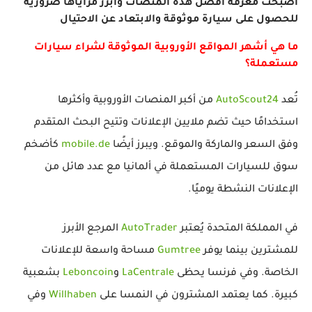
أصبحت معرفة أفضل هذه المنصات وأبرز مزاياها ضرورية
للحصول على سيارة موثوقة والابتعاد عن الاحتيال
ما هي أشهر المواقع الأوروبية الموثوقة لشراء سيارات
مستعملة؟
تُعد
AutoScout24
من أكبر المنصات الأوروبية وأكثرها
استخدامًا حيث تضم ملايين الإعلانات وتتيح البحث المتقدم
وفق السعر والماركة والموقع. ويبرز أيضًا
mobile.de
كأضخم
سوق للسيارات المستعملة في ألمانيا مع عدد هائل من
الإعلانات النشطة يوميًا.
في المملكة المتحدة يُعتبر
AutoTrader
المرجع الأبرز
للمشترين بينما يوفر
Gumtree
مساحة واسعة للإعلانات
الخاصة. وفي فرنسا يحظى
LaCentrale
و
Leboncoin
بشعبية
كبيرة. كما يعتمد المشترون في النمسا على
Willhaben
وفي