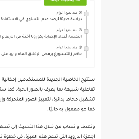
قد يعجبك ايضا
منذ بضع اعوام
دراسة حديثة ترصد عدم التساوي في الاستفادة 
منذ بضع اعوام
النمسا: أعداد الإصابة بكورونا آخذة في الارتفاع
منذ بضع اعوام
حاكم زالتسبورغ يرفض الإغلاق العام و يرد على
ستتيح الخاصية الجديدة للمستخدمين إمكانية ا
تفاعلية شبيهة بما يعرف بالصور الحية. كما ستت
تشغيل محاط بدائرة، لتمييز الصور المتحركة وإر
كما هو معمول به حاليًا.
وتهدف واتساب من خلال هذا التحديث إلى تسه
أجهزة أندرويد التي تدعم هذه الميزة، في خطوة 