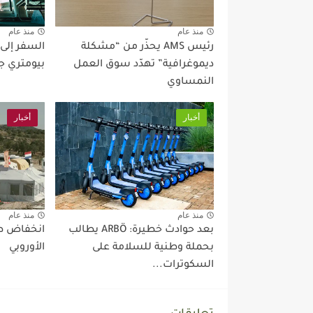
منذ عام
منذ عام
رئيس AMS يحذّر من “مشكلة
السفر إلى
ديموغرافية” تهدّد سوق العمل
بيومتري ج
النمساوي
أخبار
أخبار
منذ عام
منذ عام
بعد حوادث خطيرة: ARBÖ يطالب
انخفاض طل
بحملة وطنية للسلامة على
الأوروبي
السكوترات...