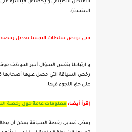
الامتحان التطبيقي و يحصلون مباشرة على ر
المتحدة).
متى ترفض سلطات النمسا تعديل رخصة ا
و ارتباطا بنفس السؤال أخبر الموظف موق
رخص السياقة التي حصل عليها أصحابها في
على حق اللجوء فيها.
إقرأ أيضا:
معلومات عامة حول رخصة الس
رفض تعديل رخصة السياقة يمكن أن يطال أيض