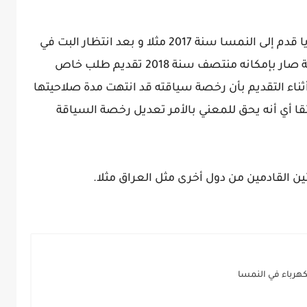
وعلى نحو ملموس يعني ذلك أن لاجئا سوريا قدم إلى النمسا سنة 2017 مثلا و بعد انتظار البت في
طلب اللجوء من طرف السلطات النمساوية صار بإمكانه منتصف سنة 2018 تقديم طلب خاص
ثناء التقديم بأن رخصة سياقته قد انتهت مدة صلاحيتها
عتبر ذلك عائقا أي أنه يحق للمعني بالأمر تعديل رخصة السياقة
ن القادمين من دول أخرى مثل العراق مثلا.
كهرباء في النمسا