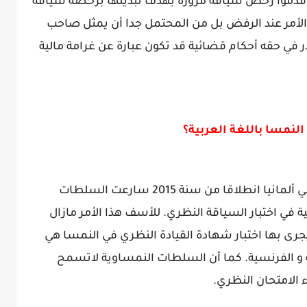
 قدموا رخص سياقة مزورة بهدف تبديلها برخصة سياقة
 الأمر عند الرفض بل من المحتمل جدا أن يمثل صاحب
 في حقه أحكام قضائية قد تكون عبارة عن غرامة مالية
لنمسا باللغة العربية؟
نظرا لتزايد أعداد الناطقين باللغة العربية في ألمانيا انطلاقا من سنة 2015 سارعت السلطات
ية في اختبار السياقة النظري. للأسف هذا الأمر مازال
جرى بها اختبار شهادة القيادة النظري في النمسا هي
ية و الفرنسية. كما أن السلطات النمساوية لاتسمح
 الامتحان النظري.