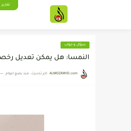
تقارير
سؤال و جواب
النمسا: هل يمكن تعديل رخصة
ALMOZAWID.com
اخر تحديث :
منذ بضع اعوام